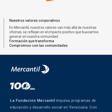
Nuestros valores corporativos
En Mercantil, nuestros valores van más allá de nuestras
oficinas; se reflejan en el impacto positivo que buscamos
generar en nuestra comunidad.
Formación que transforma
Compromiso con las comunidades
Creemos que la educación es la llave para abrir puertas y
cambiar realidades. Por eso, capacitamos a docentes y
Nuestra Fundación trabaja de la mano con las comunidades
directores para multiplicar oportunidades en las aulas de
para impulsar proyectos que mejoren la calidad de vida y
Venezuela.
fomenten el desarrollo económico y social.
La Fundación Mercantil
impulsa programas de
educación y desarrollo social en Venezuela. Con