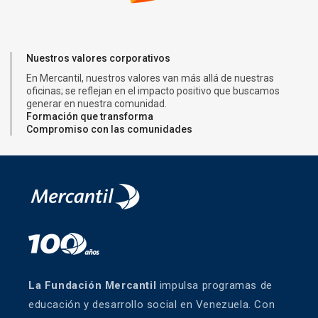
Nuestros valores corporativos
En Mercantil, nuestros valores van más allá de nuestras
oficinas; se reflejan en el impacto positivo que buscamos
generar en nuestra comunidad.
Formación que transforma
Compromiso con las comunidades
Creemos que la educación es la llave para abrir puertas y
cambiar realidades. Por eso, capacitamos a docentes y
Nuestra Fundación trabaja de la mano con las comunidades
directores para multiplicar oportunidades en las aulas de
para impulsar proyectos que mejoren la calidad de vida y
Venezuela.
fomenten el desarrollo económico y social.
La Fundación Mercantil
impulsa programas de
educación y desarrollo social en Venezuela. Con