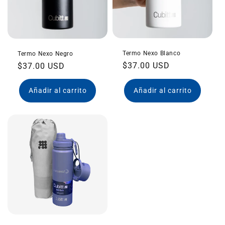
:
Termo Nexo Blanco
Termo Nexo Negro
Precio
$37.00 USD
Precio
$37.00 USD
habitual
habitual
Añadir al carrito
Añadir al carrito